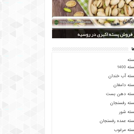
روز پسته اکبری 1400
 عمده پسته اکبری ممتاز
 مستقیم مغز پسته شور
ر فروش پسته اکبری در روسیه
 فروش پسته کله قوچی صادراتی
ا
سته
ته 1400
سته آب خندان
سته دامغان
سته دهن بست
سته رفسنجان
سته شور
سته عمده رفسنجان
سته مرغوب