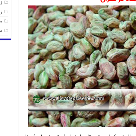
زر
ز
م
م