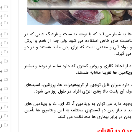
پ
پ
پس
پ
ها به شمار می آید که با توجه به سنت و فرهنگ هایی که در
مناسبت های خاص استفاده می شود ولی جدا از طعم و ارزش
پ
ا و مواد آلی و معدنی است که برای بدن مفید هستند و در دو
پ
می گیرند.
پ
از لحاظ کالری و روغن کمتری که دارد سالم تر بوده و بیشتر
پ
یتامین ها تقریبا مشابه هستند.
پ
دارد میزان قابل توجهی از کربوهیدرات ها، پروتئین، اسیدهای
پ
ف آن باعث بالا رفتن انرژی افراد در طول روز می شود.
پ
جود دارد می توان به ویتامین آ، کا، ای، ث و ویتامین های
ز
 تا نیاز بدن در قسمتهای مختلف به این ویتامین ها تأمین
ز
بدن در برابر بیماری ها محافظت می کنند.
ز
ه در تهران