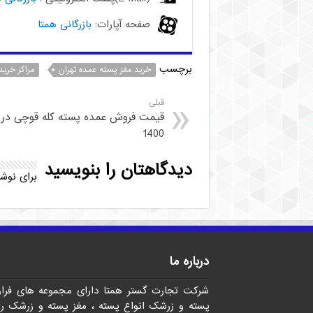
صفحه آپارات:
بازرگانی همتا
برچسب
خرید مغز پسته عمده تهران
مراکز خری
قبلی
قیمت فروش عمده پسته کله قوچی در
1400
دیدگاهتان را بنویسید
برای نوش
درباره ما
شرکت تجارت گستر همتا دارای مجموعه های فرا
پسته و زرشک انواع پسته ، مغز پسته و زرشک را