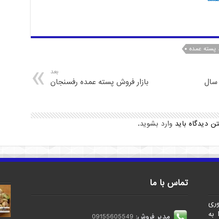
د پسته عمده
بعد
 سال
بازار فروش پسته عمده رفسنجان
تن دیدگاه باید
وارد بشوید
.
تماس با ما
وری
 به
مدیر فروش:
09155605549