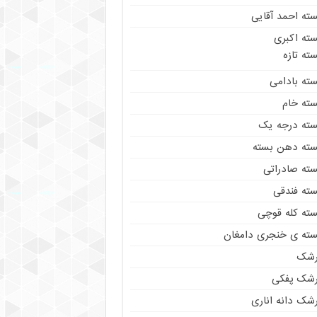
سته احمد آقایی
سته اکبری
ته تازه
سته بادامی
سته خام
سته درجه یک
سته دهن بسته
سته صادراتی
سته فندقی
سته کله قوچی
سته ی خنجری دامغان
رشک
رشک پفکی
رشک دانه اناری