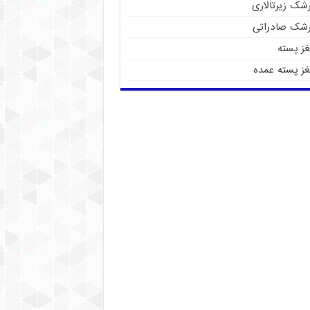
شک زیرتالاری
رشک صادراتی
غز پسته
غز پسته عمده