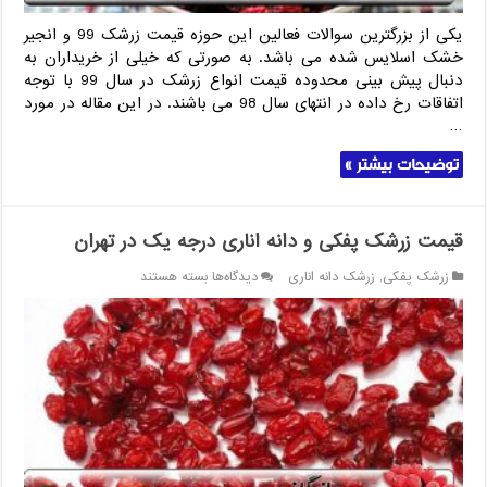
یکی از بزرگترین سوالات فعالین این حوزه قیمت زرشک 99 و انجیر
خشک اسلایس شده می باشد. به صورتی که خیلی از خریداران به
دنبال پیش بینی محدوده قیمت انواع زرشک در سال 99 با توجه
اتفاقات رخ داده در انتهای سال 98 می باشند. در این مقاله در مورد
…
توضیحات بیشتر »
قیمت زرشک پفکی و دانه اناری درجه یک در تهران
برای
زرشک پفکی
,
زرشک دانه اناری
دیدگاه‌ها
بسته هستند
قیمت
زرشک
پفکی
و
دانه
اناری
درجه
یک
در
تهران