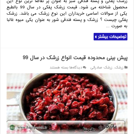
زرشک پفکی و پسته فندقی سبز به عنوان پر تقاضا ترین نوع این
محصول شناخته می شود. قیمت زرشک پفکی در سال 99 بالطبع
یکی از سوالات اساسی خریداران این نوع زرشک می باشد. زرشک
پفکی چیست ؟ زرشک و پسته فندقی شور به عنوان یکی میوه غالبا
به صورت …
توضیحات بیشتر »
پیش بینی محدوده قیمت انواع زرشک در سال 99
برای
زرشک
,
زرشک صادراتی
دیدگاه‌ها
بسته هستند
پیش
بینی
محدوده
قیمت
انواع
زرشک
در
سال
99