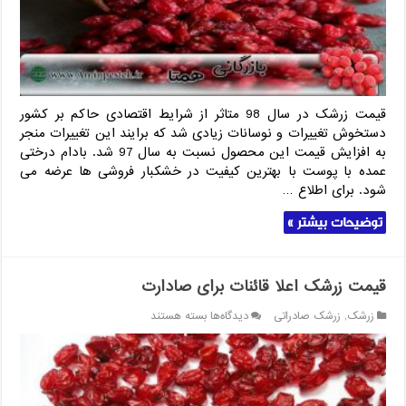
در
سال
98
قیمت زرشک در سال 98 متاثر از شرایط اقتصادی حاکم بر کشور
دستخوش تغییرات و نوسانات زیادی شد که برایند این تغییرات منجر
به افزایش قیمت این محصول نسبت به سال 97 شد. بادام درختی
عمده با پوست با بهترین کیفیت در خشکبار فروشی ها عرضه می
شود. برای اطلاع …
توضیحات بیشتر »
قیمت زرشک اعلا قائنات برای صادارت
برای
زرشک
,
زرشک صادراتی
دیدگاه‌ها
بسته هستند
قیمت
زرشک
اعلا
قائنات
برای